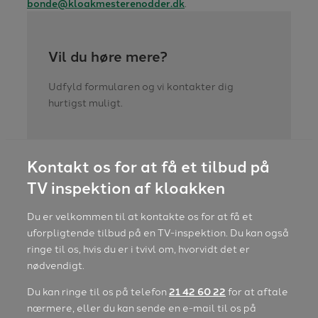
bonde@kloakmesterenodder.dk
.
Vil du høre mere?
Udfyld formularen og vi kontakter dig
hurtigst muligt.
Kontakt os for at få et tilbud på
TV inspektion af kloakken
​Du er velkommen til at kontakte os for at få et
uforpligtende tilbud på en TV-inspektion. Du kan også
ringe til os, hvis du er i tvivl om, hvorvidt det er
nødvendigt.
Du kan ringe til os på telefon
21 42 60 22
for at aftale
nærmere, eller du kan sende en e-mail til os på