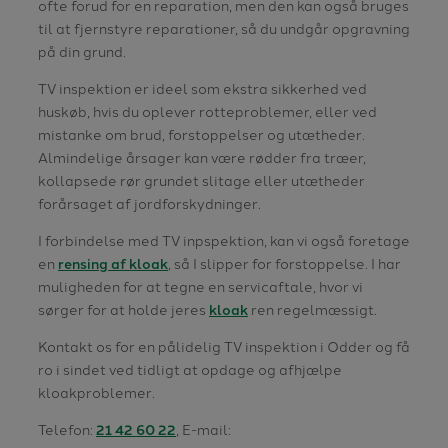
ofte forud for en reparation, men den kan også bruges
til at fjernstyre reparationer, så du undgår opgravning
på din grund.
TV inspektion er ideel som ekstra sikkerhed ved
huskøb, hvis du oplever rotteproblemer, eller ved
mistanke om brud, forstoppelser og utætheder.
Almindelige årsager kan være rødder fra træer,
kollapsede rør grundet slitage eller utætheder
forårsaget af jordforskydninger.
I forbindelse med TV inpspektion, kan vi også foretage
en
rensing af kloak
, så I slipper for forstoppelse. I har
muligheden for at tegne en servicaftale, hvor vi
sørger for at holde jeres
kloak
ren regelmæssigt.
Kontakt os for en pålidelig TV inspektion i Odder og få
ro i sindet ved tidligt at opdage og afhjælpe
kloakproblemer.
Telefon:
21 42 60 22
, E-mail: