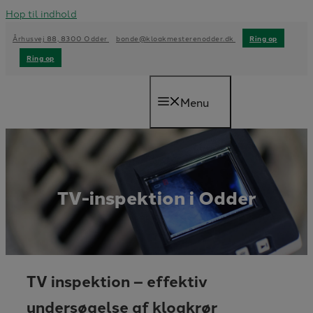
Hop til indhold
Århusvej 88, 8300 Odder
bonde@kloakmesterenodder.dk
Ring op
Ring op
Menu
TV-inspektion i Odder
TV inspektion – effektiv
undersøgelse af kloakrør