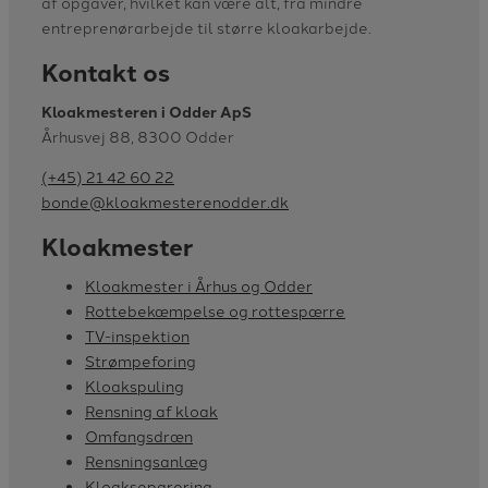
af opgaver, hvilket kan være alt, fra mindre
entreprenørarbejde til større kloakarbejde.
Kontakt os
Kloakmesteren i Odder ApS
Århusvej 88, 8300 Odder
(+45) 21 42 60 22
bonde@kloakmesterenodder.dk
Kloakmester
Kloakmester i Århus og Odder
Rottebekæmpelse og rottespærre
TV-inspektion
Strømpeforing
Kloakspuling
Rensning af kloak
Omfangsdræn
Rensningsanlæg
Kloakseparering