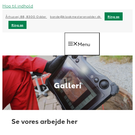
Hop til indhold
Århusvej 88, 8300 Odder
bonde@kloakmesterenodder.dk
Ring op
Ring op
Menu
Galleri
Se vores arbejde her