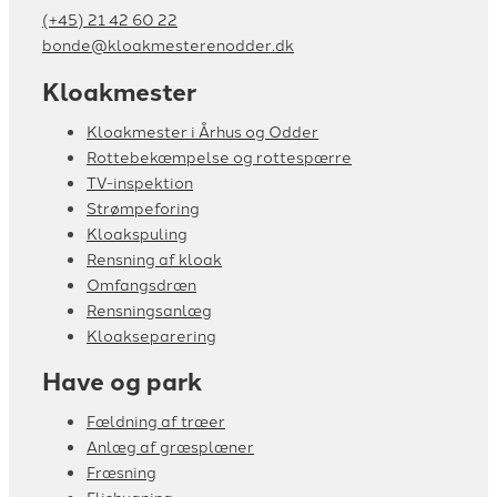
(+45) 21 42 60 22
bonde@kloakmesterenodder.dk
Kloakmester
Kloakmester i Århus og Odder
Rottebekæmpelse og rottespærre
TV-inspektion
Strømpeforing
Kloakspuling
Rensning af kloak
Omfangsdræn
Rensningsanlæg
Kloakseparering
Have og park
Fældning af træer
Anlæg af græsplæner
Fræsning
Flishugning